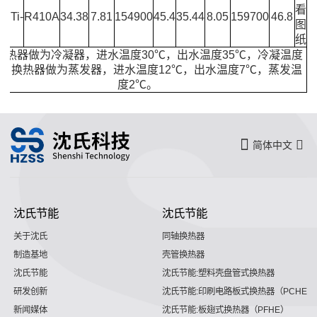
-
看
STi-
R410A
34.38
7.81
154900
45.4
35.44
8.05
159700
46.8
图
2
纸
换热器做为冷凝器，进水温度30℃，出水温度35℃，冷凝温度
℃； 换热器做为蒸发器，进水温度12℃，出水温度7℃，蒸发温
度2℃。
简体中文
沈氏节能
沈氏节能
关于沈氏
同轴换热器
制造基地
壳管换热器
沈氏节能
沈氏节能:塑料壳盘管式换热器
研发创新
沈氏节能:印刷电路板式换热器（PCHE）
新闻媒体
沈氏节能:板翅式换热器（PFHE）