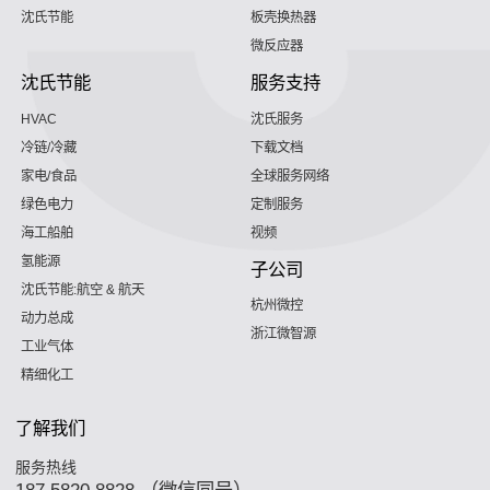
沈氏节能
板壳换热器
微反应器
沈氏节能
服务支持
HVAC
沈氏服务
冷链/冷藏
下载文档
家电/食品
全球服务网络
绿色电力
定制服务
海工船舶
视频
氢能源
子公司
沈氏节能:航空 & 航天
杭州微控
动力总成
浙江微智源
工业气体
精细化工
了解我们
服务热线