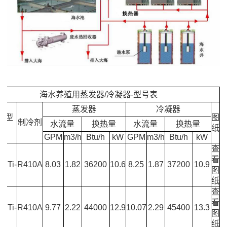
海水养殖用蒸发器
/
冷凝器
-
型号表
蒸发器
冷凝器
器型
图
制冷剂
水流量
换热量
水流量
换热量
号
纸
GPM
m
3
/h
Btu/h
kW
GPM
m
3
/h
Btu/h
kW
查
-
看
STi-
R410A
8.03
1.82
36200
10.6
8.25
1.87
37200
10.9
图
纸
查
-
看
STi-
R410A
9.77
2.22
44000
12.9
10.07
2.29
45400
13.3
图
纸