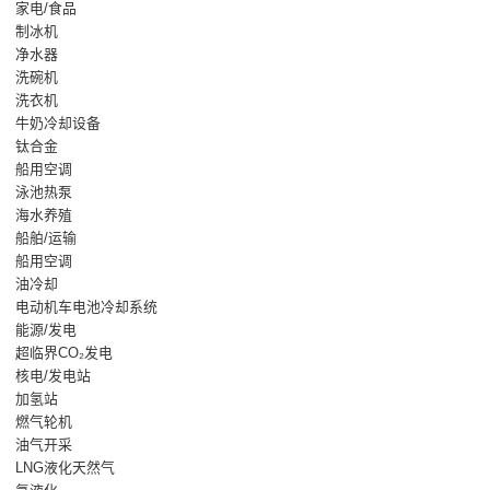
家电/食品
制冰机
净水器
洗碗机
洗衣机
牛奶冷却设备
钛合金
船用空调
泳池热泵
海水养殖
船舶/运输
船用空调
油冷却
电动机车电池冷却系统
能源/发电
超临界CO₂发电
核电/发电站
加氢站
燃气轮机
油气开采
LNG液化天然气